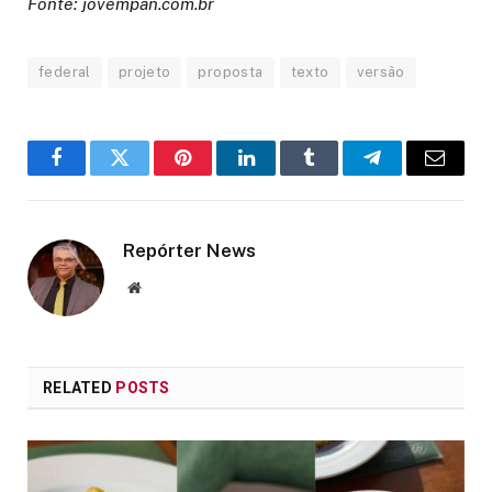
Fonte: jovempan.com.br
federal
projeto
proposta
texto
versão
Facebook
Twitter
Pinterest
LinkedIn
Tumblr
Telegram
Email
Repórter News
Website
RELATED
POSTS