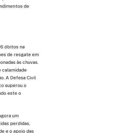
tendimentos de
6 óbitos na
ipes de resgate em
ionadas às chuvas.
e calamidade
o. A Defesa Civil
co superou o
ndo este o
 agora um
idas perdidas,
de e o apoio das