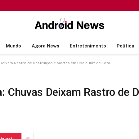
Mundo
Agora News
Entretenimento
Política
 Deixam Rastro de Destruição e Mortes em Ubá e Juiz de Fora
a: Chuvas Deixam Rastro de 
nterest