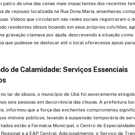
oi palco de uma das cenas mais impactantes dos recentes tem
asa de repouso localizada na Rua Dona Maria, amanheceu co
uas. Vídeos que circularam nas redes sociais registraram o 
o residentes idosos boiando em seus próprios colchões, ag
na gravação clamava por ajuda, descrevendo a situação como 
a que pudesse se deslocar até o local oferecesse apoio para 
do de Calamidade: Serviços Essenciais
os
no lar de idosos, o município de Ubá foi severamente atingido
s seis pessoas em decorrência das chuvas. A prefeitura loca
ais, informou que a força das enchentes comprometeu signifi
sos imóveis públicos, levando à suspensão temporária de servi
etados estão a Farmácia Municipal, o Centro de Especialidad
ca Regional e a EAP Central. Adicionalmente, o Serviço de Tra