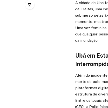
A cidade de Ubá f
de Freitas, uma c
submerso pelas ág
momento, mostrand
Uma voz feminina 
que qualquer pesso
da inundação.
Ubá em Esta
Interrompid
Além do incidente 
morte de pelo meno
plataformas digit
estrutura de diver
Entre os locais af
(CEO), a Policlíni