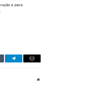
rução e para
.
mblr
Telegram
Email
Website