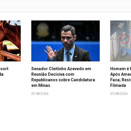
esort
Senador Cleitinho Azevedo em
Homem é P
da
Reunião Decisiva com
Após Amea
Republicanos sobre Candidatura
Faca; Resi
em Minas
Filmada
07/08/2026
07/08/2026