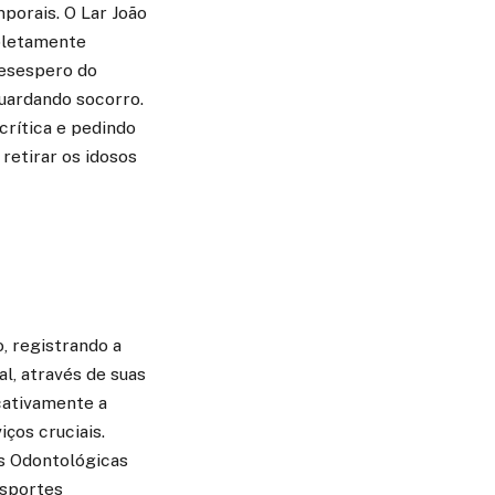
porais. O Lar João
mpletamente
desespero do
uardando socorro.
crítica e pedindo
retirar os idosos
, registrando a
l, através de suas
cativamente a
ços cruciais.
es Odontológicas
nsportes