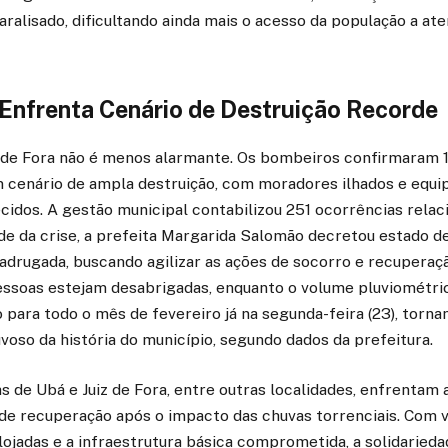
paralisado, dificultando ainda mais o acesso da população a a
 Enfrenta Cenário de Destruição Recorde
z de Fora não é menos alarmante. Os bombeiros confirmaram 1
um cenário de ampla destruição, com moradores ilhados e equ
idos. A gestão municipal contabilizou 251 ocorrências relac
de da crise, a prefeita Margarida Salomão decretou estado d
adrugada, buscando agilizar as ações de socorro e recuperaçã
ssoas estejam desabrigadas, enquanto o volume pluviométri
para todo o mês de fevereiro já na segunda-feira (23), torna
voso da história do município, segundo dados da prefeitura.
s de Ubá e Juiz de Fora, entre outras localidades, enfrentam
de recuperação após o impacto das chuvas torrenciais. Com v
jadas e a infraestrutura básica comprometida, a solidarieda