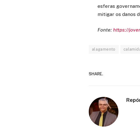
esferas govername
mitigar os danos d
Fonte:
https://jov
alagamento
calamid
SHARE.
Repó