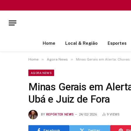
Home
Local & Região
Esportes
»
»
Home
Agora News
Minas Gerais em Alerta: Chuvas
AGORA NEWS
Minas Gerais em Alert
Ubá e Juiz de Fora
BY
REPÓRTER NEWS
24/02/2026
9
VIEWS
Facebook
Twitter
Pi