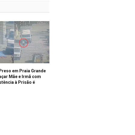
reso em Praia Grande
çar Mãe e Irmã com
stência à Prisão é