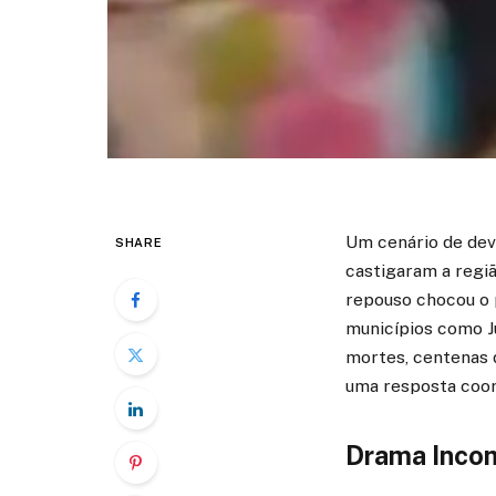
Um cenário de dev
SHARE
castigaram a regiã
repouso chocou o 
municípios como J
mortes, centenas 
uma resposta coor
Drama Incom