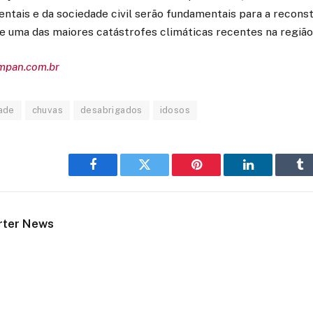
ntais e da sociedade civil serão fundamentais para a reconst
e uma das maiores catástrofes climáticas recentes na região
empan.com.br
ade
chuvas
desabrigados
idosos
Facebook
Twitter
Pinterest
LinkedIn
Tu
rter News