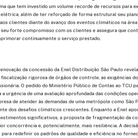
orma que tem investido um volume recorde de recursos para e
elétrica, além de ter reforçado de forma estrutural seu plan
aos clientes diante do avanço dos eventos climáticos na áre
 seu forte compromisso com os clientes e assegura que cont
aprimorar continuamente o serviço prestado.
renovação da concessão da Enel Distribuição São Paulo reve
 fiscalização rigorosa de órgãos de controle, as exigências 
sionária. O pedido do Ministério Público de Contas ao TCU p
a a urgência de uma avaliação aprofundada das condições oper
presa de atender às demandas de uma metrópole como São P
nte dos desafios climáticos crescentes. Enquanto a Enel apo
estimentos significativos, a proposta de fragmentação da c
r concorrência e, potencialmente, mais resiliência. A decisã
para redefinir os padrões de qualidade e eficiência no forn