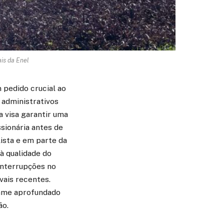
is da Enel
 pedido crucial ao
 administrativos
a visa garantir uma
sionária antes de
lista e em parte da
à qualidade do
interrupções no
vais recentes.
xame aprofundado
ão.