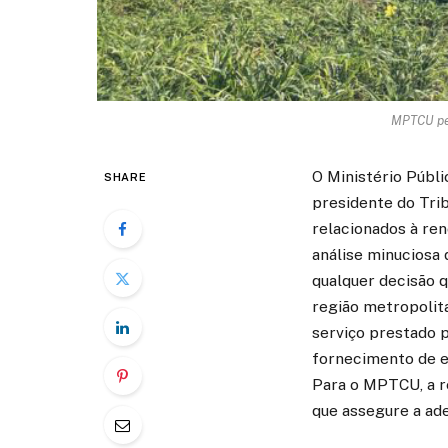
MPTCU ped
O Ministério Públi
SHARE
presidente do Trib
relacionados à ren
análise minuciosa 
qualquer decisão q
região metropolita
serviço prestado 
fornecimento de e
Para o MPTCU, a 
que assegure a ad