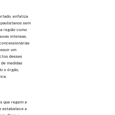
tado, enfatiza
 paulistanos sem
ma região como
uvas intensas,
 concessionárias
ossuir um
actos desses
a de medidas
o o órgão,
ica.
is que regem a
ue estabelece a