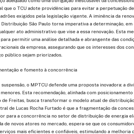
iço adequado como uma obrigação inescusável da concessionár
l que o TCU adote providências para evitar a perpetuação d
drões exigidos pela legislação vigente. A iminência da reno
Distribuição São Paulo torna imperativa a determinação, em 
alquer ato administrativo que vise a essa renovação. Esta me
 para permitir uma análise detalhada e abrangente das condi
acionais da empresa, assegurando que os interesses dos con
ço público sejam priorizados.
mentação e fomento à concorrência
 suspensão, o MPTCU defende uma proposta inovadora: a div
 menores. Esta recomendação, alinhada com posicionamento
o de Freitas, busca transformar o modelo atual de distribuição
ral de Lucas Rocha Furtado é que a fragmentação da conces
r para a concorrência no setor de distribuição de energia el
ada de novos atores no mercado, espera-se que os consumidor
rviços mais eficientes e confiáveis, estimulando a melhoria c