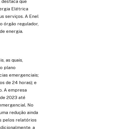
a destaca que
rgia Elétrica
s serviços. A Enel
o órgão regulador,
de energia.
, as quais,
do plano
cias emergenciais;
s de 24 horas); e
mo. A empresa
de 2023 até
emergencial. No
uma redução ainda
 pelos relatórios
Adicionalmente, a