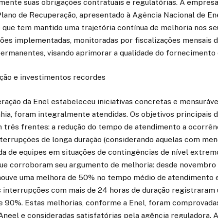
mente suas obrigações contratuais e regulatórias. A empres
ano de Recuperação, apresentado à Agência Nacional de Ene
 que tem mantido uma trajetória contínua de melhoria nos seu
ções implementadas, monitoradas por fiscalizações mensais d
permanentes, visando aprimorar a qualidade do fornecimento 
ção e investimentos recordes
ação da Enel estabeleceu iniciativas concretas e mensuráveis
ia, foram integralmente atendidas. Os objetivos principais 
três frentes: a redução do tempo de atendimento a ocorrên
interrupções de longa duração (considerando aquelas com meno
ida de equipes em situações de contingências de nível extre
ue corroboram seu argumento de melhoria: desde novembro 
 houve uma melhora de 50% no tempo médio de atendimento 
 interrupções com mais de 24 horas de duração registraram 
de 90%. Estas melhorias, conforme a Enel, foram comprovadas
 Aneel e consideradas satisfatórias pela agência reguladora. 