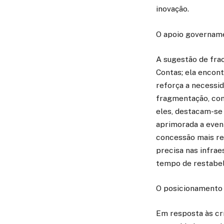
inovação.
O apoio govername
A sugestão de fra
Contas; ela encont
reforça a necessi
fragmentação, conf
eles, destacam-se 
aprimorada a even
concessão mais res
precisa nas infra
tempo de restabel
O posicionamento 
Em resposta às crí