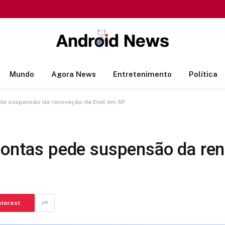
Mundo
Agora News
Entretenimento
Política
ede suspensão da renovação da Enel em SP
 Contas pede suspensão da re
nterest