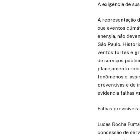
A exigência de su
A representação d
que eventos climá
energia, não deve
São Paulo. Histor
ventos fortes e g
de serviços públic
planejamento robu
fenômenos e, assim
preventivas e de i
evidencia falhas g
Falhas previsíveis
Lucas Rocha Furta
concessão de servi