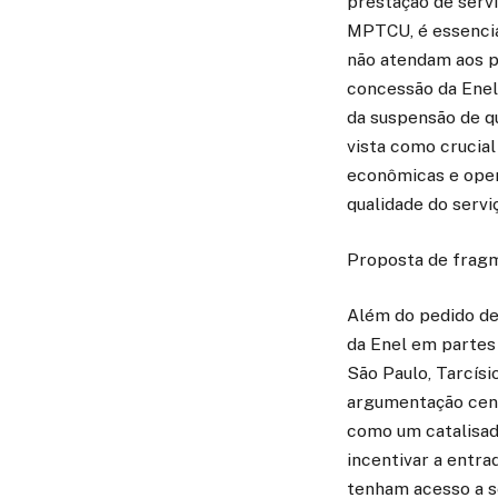
prestação de serv
MPTCU, é essencia
não atendam aos pa
concessão da Enel 
da suspensão de qu
vista como crucial
econômicas e oper
qualidade do servi
Proposta de frag
Além do pedido de
da Enel em partes
São Paulo, Tarcísi
argumentação cent
como um catalisado
incentivar a entr
tenham acesso a se