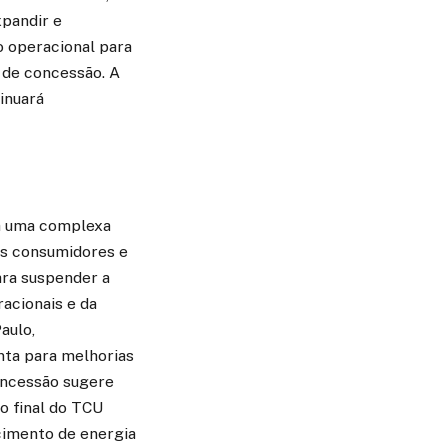
xpandir e
o operacional para
a de concessão. A
inuará
la uma complexa
dos consumidores e
ara suspender a
acionais e da
aulo,
nta para melhorias
oncessão sugere
o final do TCU
ecimento de energia