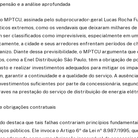
spensão e a análise aprofundada
o MPTCU, assinada pelo subprocurador-geral Lucas Rocha Fur
ticos extremos, como os vendavais que deixaram milhares de
m ser classificados como imprevisíveis, especialmente em u
icamente, a cidade e seus arredores enfrentam períodos de ch
ranizo. Diante dessa previsibilidade, o MPTCU argumenta que
os, como a Enel Distribuição São Paulo, têm a obrigação de p
sto e realizar investimentos adequados para mitigar os imp
, garantir a continuidade e a qualidade do serviço. A ausênci
nvestimentos suficientes por parte da concessionária, segund
raves na prestação do serviço de distribuição de energia elétr
 e obrigações contratuais
do destaca que tais falhas contrariam princípios fundamenta
ços públicos. Ele invoca o Artigo 6º da Lei nº 8.987/1995, q