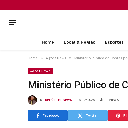
Home
Local & Região
Esportes
»
»
Home
Agora News
Ministério Público de Contas p
AGORA NEWS
Ministério Público de
BY
REPÓRTER NEWS
13/12/2025
11
VIEWS
Facebook
Twitter
Pi