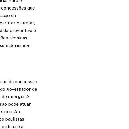
ia. Para o
e concessões que
vação da
caráter cautelar,
dida preventiva é
ções técnicas,
sumidores e a
isão da concessão
 do governador de
 de energia. A
são pode atuar
étrica. Ao
es paulistas
ontínua e a