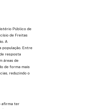
istério Público de
císio de Freitas
ão. A
a população. Entre
 de resposta
m áreas de
ndo de forma mais
cias, reduzindo o
 afirma ter