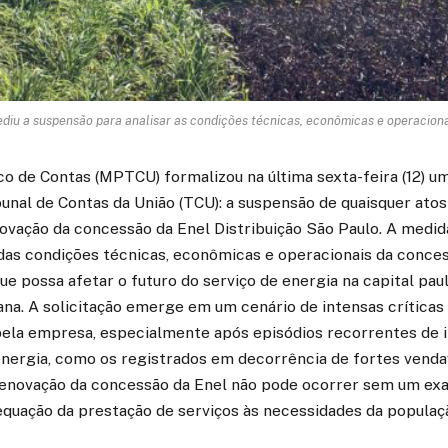
iu a suspensão para analisar as condições técnicas, econômicas e operaciona
co de Contas (MPTCU) formalizou na última sexta-feira (12) um
unal de Contas da União (TCU): a suspensão de quaisquer atos
ovação da concessão da Enel Distribuição São Paulo. A medid
das condições técnicas, econômicas e operacionais da conces
ue possa afetar o futuro do serviço de energia na capital pau
na. A solicitação emerge em um cenário de intensas críticas 
pela empresa, especialmente após episódios recorrentes de 
nergia, como os registrados em decorrência de fortes venda
renovação da concessão da Enel não pode ocorrer sem um e
equação da prestação de serviços às necessidades da populaç