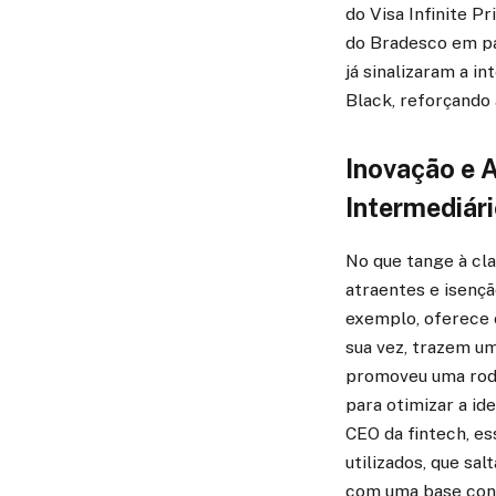
do Visa Infinite Pr
do Bradesco em pa
já sinalizaram a i
Black, reforçando
Inovação e 
Intermediár
No que tange à cl
atraentes e isençã
exemplo, oferece o
sua vez, trazem um
promoveu uma rodad
para otimizar a id
CEO da fintech, es
utilizados, que s
com uma base cons