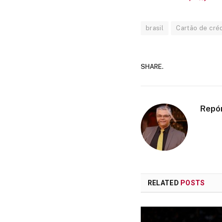
brasil
Cartão de cré
SHARE.
Repó
RELATED
POSTS