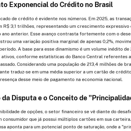
to Exponencial do Crédito no Brasil
cado de crédito é evidente nos números. Em 2025, as transaç
am R$ 3,1 trilhões, representando um crescimento expressivo
ano anterior. Esse avanço contrasta fortemente com o des
gistrou uma variação positiva marginal de apenas 0,2%, movim
período. A base para esse dinamismo é um volume inédito de
 ativos, conforme estatísticas do Banco Central referentes a
assado. Considerando uma população de 213,4 milhões de bra
ante traduz-se em uma média superior a um cartão de crédito
presença desse meio de pagamento na economia nacional.
da Disputa e o Conceito de "Principalida
ibilidade de opções, o setor financeiro se vê diante do desaf
m consumidor que já possui múltiplos cartões em sua carteira
sa aponta para um potencial ponto de saturação, onde a "pri