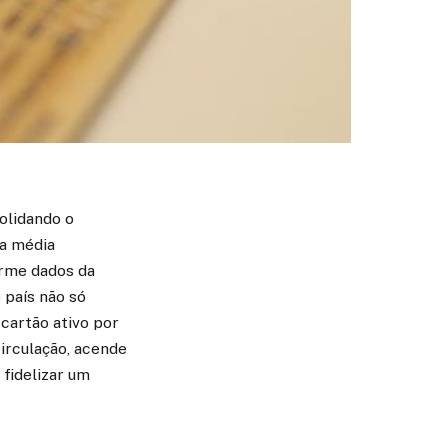
solidando o
ma média
orme dados da
 país não só
cartão ativo por
irculação, acende
 fidelizar um