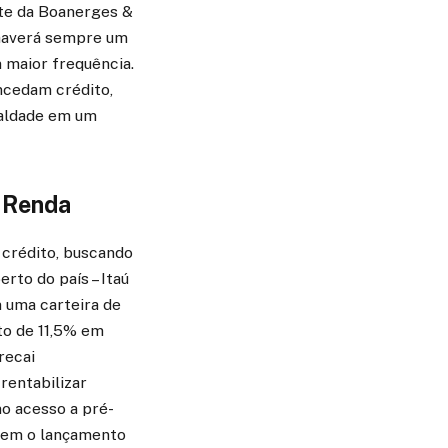
te da Boanerges &
, haverá sempre um
 maior frequência.
ncedam crédito,
ealdade em um
a Renda
 crédito, buscando
rto do país – Itaú
 uma carteira de
to de 11,5% em
recai
rentabilizar
mo acesso a pré-
uem o lançamento