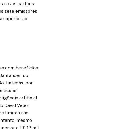
 os novos cartões
os sete emissores
a superior ao
tas com benefícios
 Santander, por
As fintechs, por
rticular,
igência artificial
do David Vélez,
de limites não
 entanto, mesmo
perior a R$ 12 mil