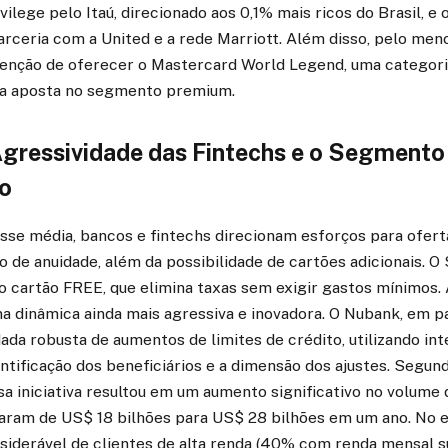
ivilege pelo Itaú, direcionado aos 0,1% mais ricos do Brasil, e
rceria com a United e a rede Marriott. Além disso, pelo men
ntenção de oferecer o Mastercard World Legend, uma categori
 a aposta no segmento premium.
Agressividade das Fintechs e o Segmento
io
asse média, bancos e fintechs direcionam esforços para ofer
o de anuidade, além da possibilidade de cartões adicionais. O
 cartão FREE, que elimina taxas sem exigir gastos mínimos. 
a dinâmica ainda mais agressiva e inovadora. O Nubank, em pa
a robusta de aumentos de limites de crédito, utilizando intel
entificação dos beneficiários e a dimensão dos ajustes. Segun
sa iniciativa resultou em um aumento significativo no volume 
altaram de US$ 18 bilhões para US$ 28 bilhões em um ano. No
iderável de clientes de alta renda (40% com renda mensal su