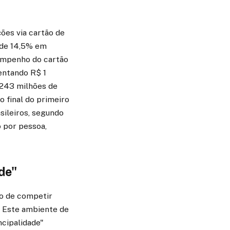
ões via cartão de
 de 14,5% em
empenho do cartão
entando R$ 1
 243 milhões de
o final do primeiro
sileiros, segundo
 por pessoa,
de"
io de competir
. Este ambiente de
ncipalidade"