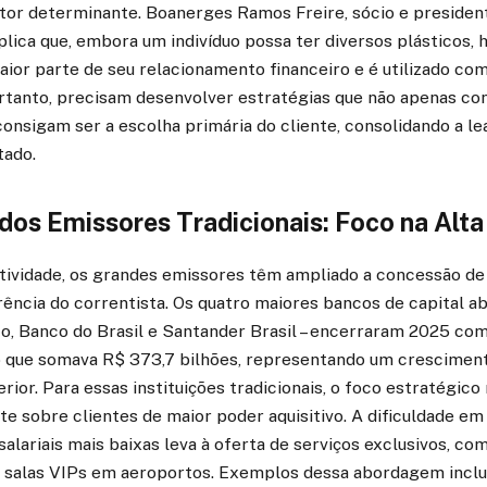
or determinante. Boanerges Ramos Freire, sócio e presiden
xplica que, embora um indivíduo possa ter diversos plásticos
ior parte de seu relacionamento financeiro e é utilizado com
portanto, precisam desenvolver estratégias que não apenas co
nsigam ser a escolha primária do cliente, consolidando a l
ado.
dos Emissores Tradicionais: Foco na Alt
tividade, os grandes emissores têm ampliado a concessão de
rência do correntista. Os quatro maiores bancos de capital abe
o, Banco do Brasil e Santander Brasil – encerraram 2025 com
o que somava R$ 373,7 bilhões, representando um crescimen
rior. Para essas instituições tradicionais, o foco estratégico 
sobre clientes de maior poder aquisitivo. A dificuldade em 
 salariais mais baixas leva à oferta de serviços exclusivos, co
 salas VIPs em aeroportos. Exemplos dessa abordagem incl