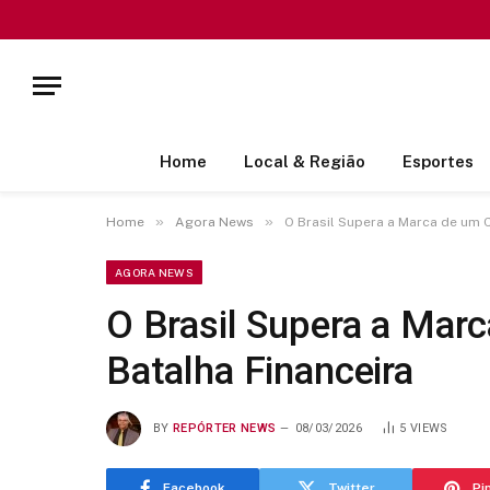
Home
Local & Região
Esportes
»
»
Home
Agora News
O Brasil Supera a Marca de um 
AGORA NEWS
O Brasil Supera a Mar
Batalha Financeira
BY
REPÓRTER NEWS
08/03/2026
5
VIEWS
Facebook
Twitter
Pi