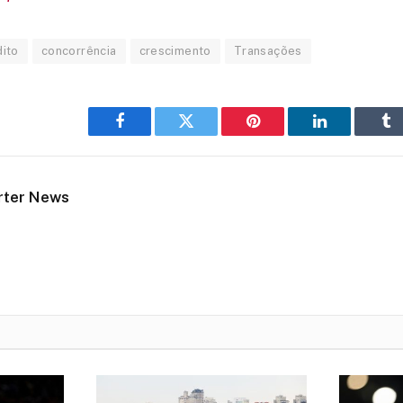
dito
concorrência
crescimento
Transações
Facebook
Twitter
Pinterest
LinkedIn
Tu
rter News