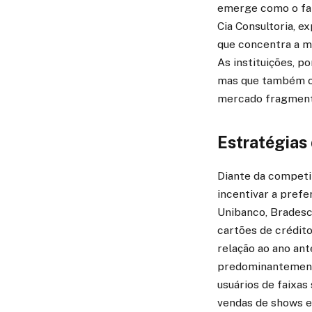
emerge como o fat
Cia Consultoria, e
que concentra a ma
As instituições, 
mas que também co
mercado fragment
Estratégias 
Diante da competi
incentivar a prefe
Unibanco, Bradesc
cartões de crédit
relação ao ano ante
predominantemente 
usuários de faixas
vendas de shows e