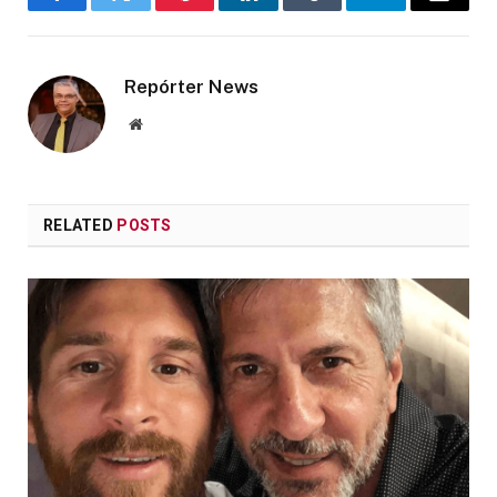
Facebook
Twitter
Pinterest
LinkedIn
Tumblr
Telegram
Email
Repórter News
Website
RELATED
POSTS