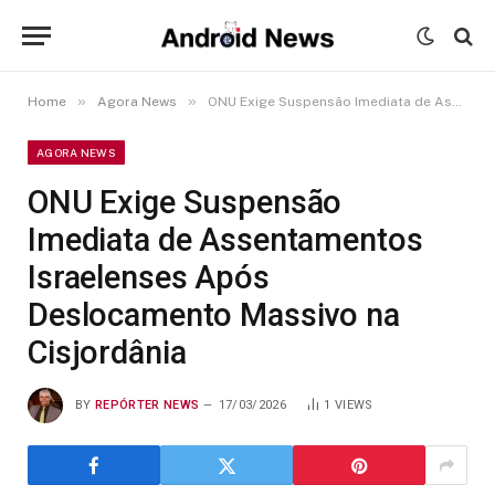
»
»
Home
Agora News
ONU Exige Suspensão Imediata de Assentamentos Israelenses Após Deslocamento Massivo na Cisjordânia
AGORA NEWS
ONU Exige Suspensão
Imediata de Assentamentos
Israelenses Após
Deslocamento Massivo na
Cisjordânia
BY
REPÓRTER NEWS
17/03/2026
1
VIEWS