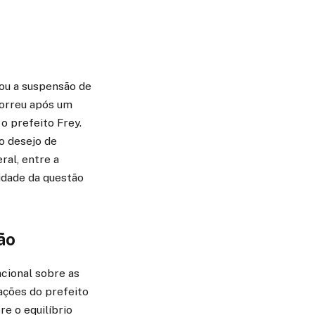
ou a suspensão de
correu após um
o prefeito Frey.
o desejo de
ral, entre a
idade da questão
ão
cional sobre as
rações do prefeito
e o equilíbrio