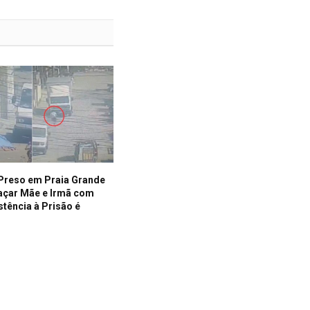
reso em Praia Grande
çar Mãe e Irmã com
stência à Prisão é