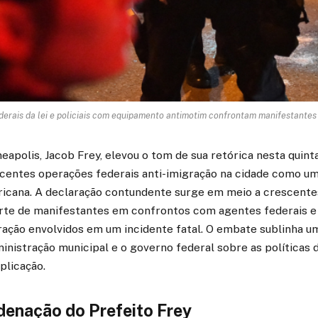
erais da lei e policiais com equipamento antimotim confrontam manifestantes 
eapolis, Jacob Frey, elevou o tom de sua retórica nesta quinta
centes operações federais anti-imigração na cidade como uma
icana. A declaração contundente surge em meio a crescente
te de manifestantes em confrontos com agentes federais e
gração envolvidos em um incidente fatal. O embate sublinha 
ministração municipal e o governo federal sobre as políticas 
plicação.
denação do Prefeito Frey