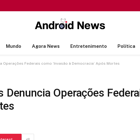
Mundo
Agora News
Entretenimento
Política
cia Operações Federais como ‘Invasão à Democracia’ Após Mortes
is Denuncia Operações Federa
tes
nterest