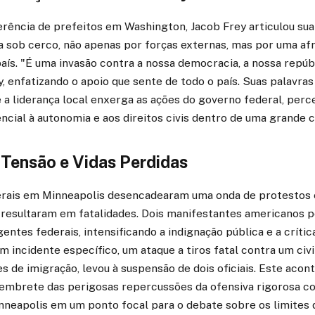
rência de prefeitos em Washington, Jacob Frey articulou su
a sob cerco, não apenas por forças externas, mas por uma afr
ís. "É uma invasão contra a nossa democracia, a nossa repúb
y, enfatizando o apoio que sente de todo o país. Suas palavra
 a liderança local enxerga as ações do governo federal, pe
cial à autonomia e aos direitos civis dentro de uma grande 
 Tensão e Vidas Perdidas
rais em Minneapolis desencadearam uma onda de protestos 
resultaram em fatalidades. Dois manifestantes americanos 
ntes federais, intensificando a indignação pública e a crítica
incidente específico, um ataque a tiros fatal contra um civil
 de imigração, levou à suspensão de dois oficiais. Este aco
embrete das perigosas repercussões da ofensiva rigorosa co
neapolis em um ponto focal para o debate sobre os limites d