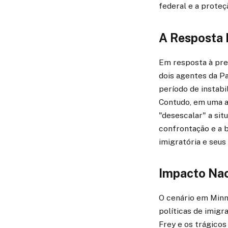
federal e a proteç
A Resposta 
Em resposta à pre
dois agentes da Pa
período de instabi
Contudo, em uma 
"desescalar" a sit
confrontação e a 
imigratória e seu
Impacto Naci
O cenário em Minn
políticas de imigr
Frey e os trágicos