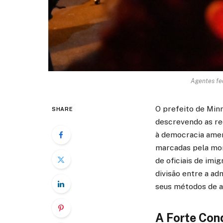
Agentes fed
O prefeito de Minn
SHARE
descrevendo as re
à democracia amer
marcadas pela mor
de oficiais de imi
divisão entre a ad
seus métodos de a
A Forte Con