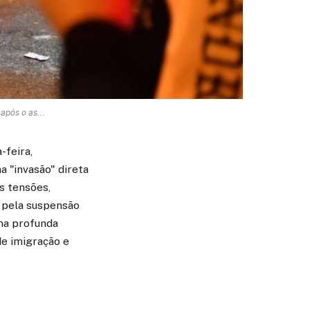
após o as...
-feira,
 "invasão" direta
s tensões,
 pela suspensão
uma profunda
de imigração e