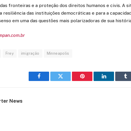
das fronteiras e a proteção dos direitos humanos e civis. A si
a resiliência das instituições democráticas e para a capacida
enso em uma das questões mais polarizadoras de sua história
empan.com.br
Frey
imigração
Minneapolis
Facebook
Twitter
Pinterest
LinkedIn
Tu
rter News