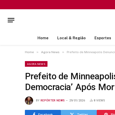
Home
Local & Região
Esportes
»
»
Home
Agora News
Prefeito de Minneapolis Denun
AGORA NEWS
Prefeito de Minneapol
Democracia’ Após Mor
BY
REPÓRTER NEWS
29/01/2026
8
VIEWS
Facebook
Twitter
Pi