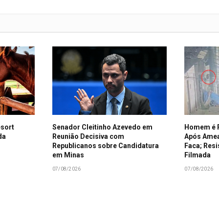
esort
Senador Cleitinho Azevedo em
Homem é P
da
Reunião Decisiva com
Após Amea
Republicanos sobre Candidatura
Faca; Resi
em Minas
Filmada
07/08/2026
07/08/2026