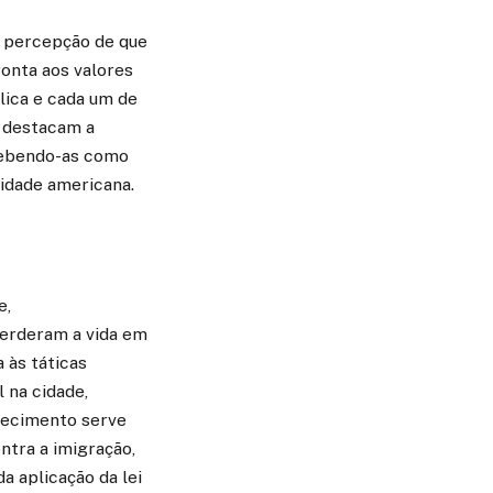
a percepção de que
onta aos valores
lica e cada um de
s destacam a
rcebendo-as como
cidade americana.
e,
perderam a vida em
 às táticas
 na cidade,
ntecimento serve
ntra a imigração,
a aplicação da lei