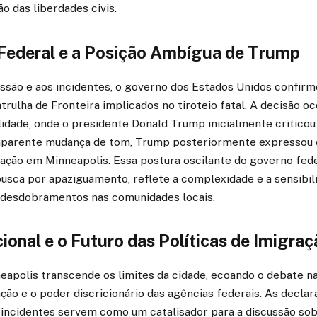
ão das liberdades civis.
Federal e a Posição Ambígua de Trump
ssão e aos incidentes, o governo dos Estados Unidos confirm
trulha de Fronteira implicados no tiroteio fatal. A decisão o
lidade, onde o presidente Donald Trump inicialmente criticou 
aparente mudança de tom, Trump posteriormente expressou 
uação em Minneapolis. Essa postura oscilante do governo fede
busca por apaziguamento, reflete a complexidade e a sensibil
s desdobramentos nas comunidades locais.
onal e o Futuro das Políticas de Imigraç
eapolis transcende os limites da cidade, ecoando o debate na
ação e o poder discricionário das agências federais. As decla
 incidentes servem como um catalisador para a discussão sobr