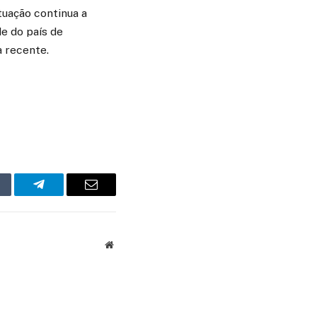
tuação continua a
de do país de
 recente.
mblr
Telegram
Email
Website