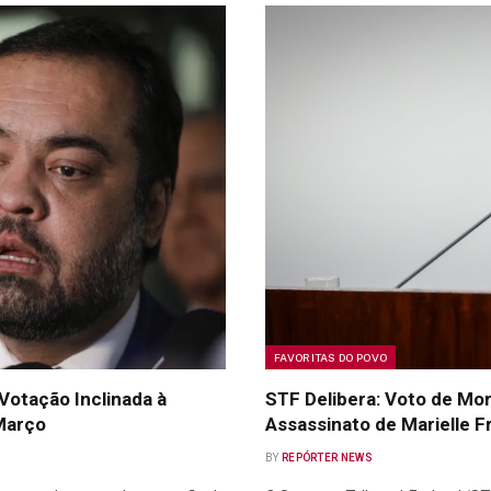
FAVORITAS DO POVO
Votação Inclinada à
STF Delibera: Voto de Mor
Março
Assassinato de Marielle 
BY
REPÓRTER NEWS