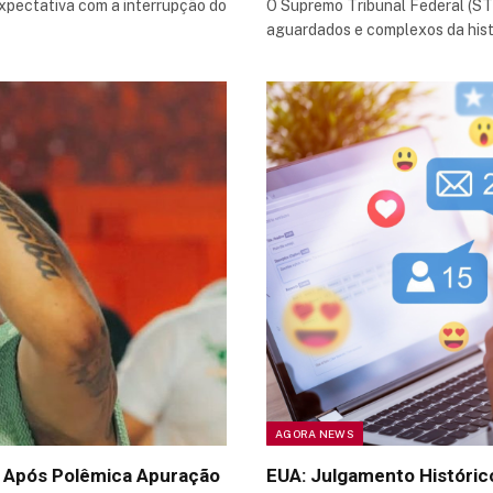
expectativa com a interrupção do
O Supremo Tribunal Federal (ST
aguardados e complexos da hist
AGORA NEWS
 Após Polêmica Apuração
EUA: Julgamento Históric