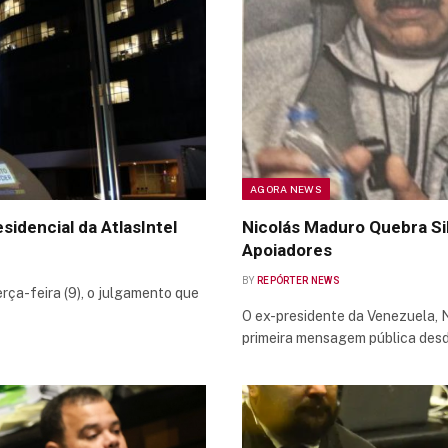
AGORA NEWS
sidencial da AtlasIntel
Nicolás Maduro Quebra Si
Apoiadores
BY
REPÓRTER NEWS
erça-feira (9), o julgamento que
O ex-presidente da Venezuela, N
primeira mensagem pública des